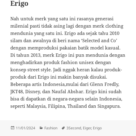
Erigo
Nah untuk merk yang satu ini rasanya generasi
milenial pasti tidak asing lagi dengan merk clothing
mendunia yang satu ini. Erigo ada sejak tahu 2010
silam dan awalnya di beri nama ‘Selected and Co’
dengan memproduksi pakaian batik model kasual.
Di tahun 2013, merk Erigo ini pun mendunia dengan
menghadirkan produk fashion unisex dengan
konsep street style. Jadi nggak heran kalau produk-
produk dari Erigo ini makin banyak disukai.
Beberapa artis Indonesia,mulai dari Glenn Fredly,
JKT48, Disney, dan Naufal Abshar. Erigo kini sudah
bisa di dapatkan di negara-negara selain Indonesia,
seperti Malaysia, Filipina, Thailand dan Singapura.
Diposkan
Kategori
Tag
11/01/2024
Fashion
3Second
,
Eiger
,
Erigo
pada