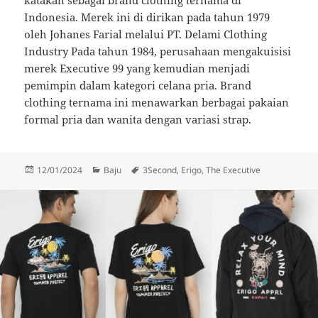
Indonesia. Merek ini di dirikan pada tahun 1979
oleh Johanes Farial melalui PT. Delami Clothing
Industry Pada tahun 1984, perusahaan mengakuisisi
merek Executive 99 yang kemudian menjadi
pemimpin dalam kategori celana pria. Brand
clothing ternama ini menawarkan berbagai pakaian
formal pria dan wanita dengan variasi strap.
Diposkan
Kategori
Tag
12/01/2024
Baju
3Second
,
Erigo
,
The Executive
pada